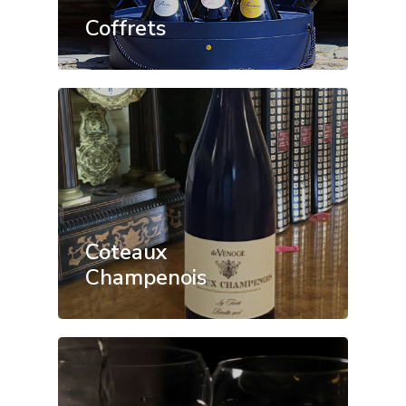
Coffrets
Accessoires
Wow Look At This!
This is an optional, highly
customizable off canvas 
Coteaux
Champenois