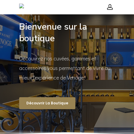
Bienvenue sur la
boutique
Hit enter to search or ESC to close
Découvrez nos cuvées, gammes et
accessoires vous permettant de vivre au
mieux l'expérience de Venoge.
Découvrir La Boutique