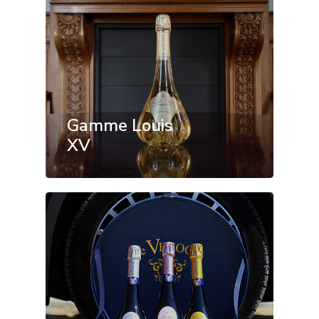
Gamme Louis
XV
Gamme Cordo
Bleu
Gamme Princ
Gamme Louis 
Coffrets