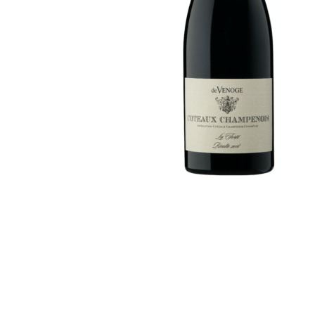
Hit enter to search or ESC to close