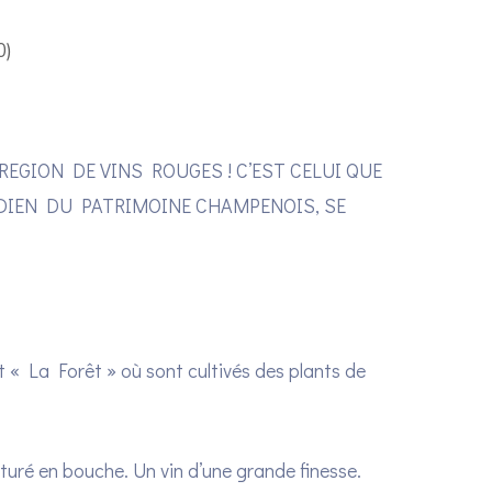
0)
EGION DE VINS ROUGES ! C’EST CELUI QUE
RDIEN DU PATRIMOINE CHAMPENOIS, SE
it « La Forêt » où sont cultivés des plants de
Wow Look At This!
cturé en bouche. Un vin d’une grande finesse.
This is an optional, highly