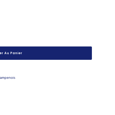
er Au Panier
ampenois