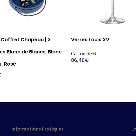
Ajouter Au Panier
Ajouter Au Panier
 Coffret Chapeau | 3
Verres Louis XV
les Blanc de Blancs, Blanc
Carton de 6
86,40
€
s, Rosé
€
Informations Pratiques
L