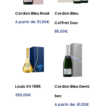
Choix Des
Cordon Bleu Rosé
Cordon Bleu
Wow Look At This!
Options
Ajouter Au
Panier
A partir de:
51,00
€
This is an optional, highly
Coffret Duo
customizable off canvas 
85,00
€
Choix Des
Louis XV 1995
Cordon Bleu Demi
Options
Ajouter Au
Panier
350,00
€
Sec
A partir de:
41,00
€